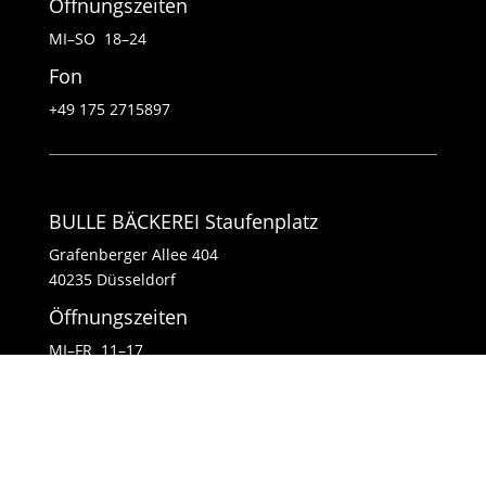
Öffnungszeiten
MI–SO 18–24
Fon
+49 175 2715897
BULLE BÄCKEREI Staufenplatz
Grafenberger Allee 404
40235 Düsseldorf
Öffnungszeiten
MI–FR 11–17
SA–SO 8–14
Fon
+49 1511 4182585