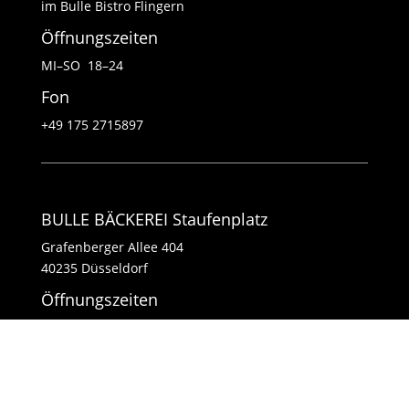
im Bulle Bistro Flingern
Öffnungszeiten
MI–SO 18–24
Fon
+49 175 2715897
BULLE BÄCKEREI Staufenplatz
Grafenberger Allee 404
40235 Düsseldorf
Öffnungszeiten
MI–FR 11–17
SA–SO 8–14
Fon
+49 1511 4182585